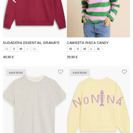
SUDADERA ESSENTIAL GRANATE
CAMISETA RISCA CANDY
XS
S
M
L
XL
XS
S
M
L
XL
49,90 €
39,90 €
AGOTADO
AGOTADO