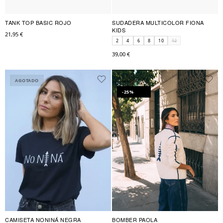
TANK TOP BASIC ROJO
SUDADERA MULTICOLOR FIONA
KIDS
21,95 €
2
4
6
8
10
12
39,00 €
AGOTADO
AGOTADO
-25%
CAMISETA NONINÁ NEGRA
BOMBER PAOLA