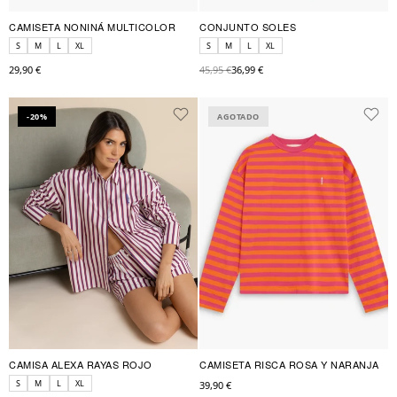
CAMISETA NONINÁ MULTICOLOR
CONJUNTO SOLES
S
M
L
XL
S
M
L
XL
29,90 €
45,95 €
36,99 €
-20%
AGOTADO
CAMISA ALEXA RAYAS ROJO
CAMISETA RISCA ROSA Y NARANJA
S
M
L
XL
39,90 €