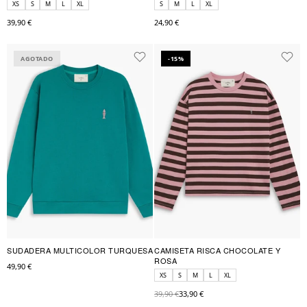
XS
S
M
L
XL
S
M
L
XL
39,90 €
24,90 €
AGOTADO
-15%
SUDADERA MULTICOLOR TURQUESA
CAMISETA RISCA CHOCOLATE Y
ROSA
49,90 €
XS
S
M
L
XL
39,90 €
33,90 €