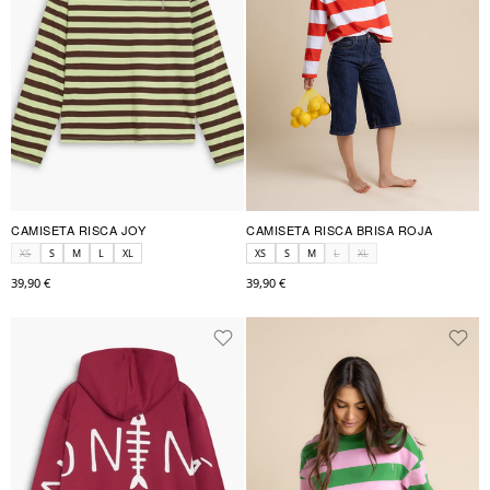
CAMISETA RISCA JOY
CAMISETA RISCA BRISA ROJA
XS
S
M
L
XL
XS
S
M
L
XL
39,90 €
39,90 €