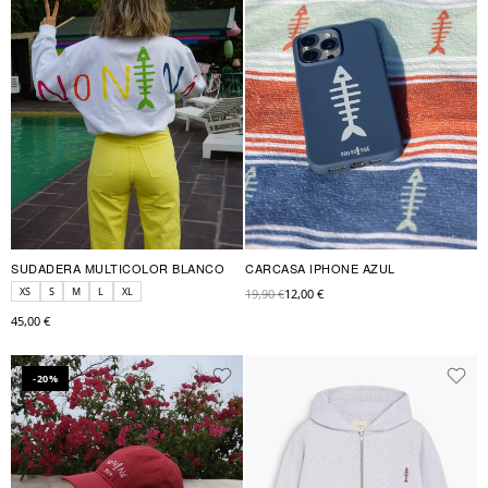
SUDADERA MULTICOLOR BLANCO
CARCASA IPHONE AZUL
XS
S
M
L
XL
19,90 €
12,00 €
45,00 €
-20%