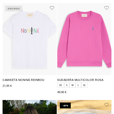
AGOTADO
CAMISETA NONINÁ REINBOU
SUDADERA MULTICOLOR ROSA
XS
S
M
L
XL
21,95 €
49,90 €
-40%