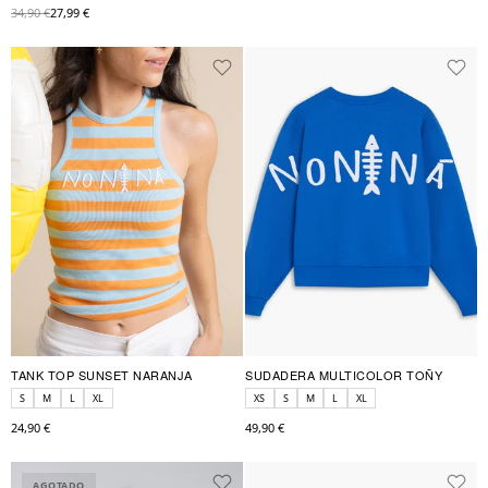
34,90 €
27,99 €
TANK TOP SUNSET NARANJA
SUDADERA MULTICOLOR TOÑY
S
M
L
XL
XS
S
M
L
XL
24,90 €
49,90 €
AGOTADO