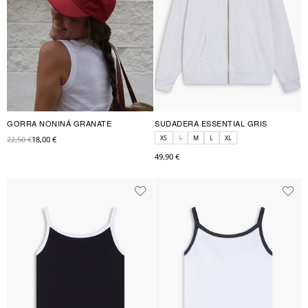
GORRA NONINÁ GRANATE
SUDADERA ESSENTIAL GRIS
XS
S
M
L
XL
22,50 €
18,00 €
49,90 €