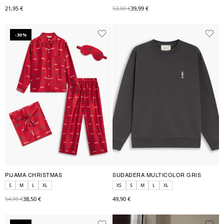
21,95 €
53,00 €
39,99 €
-30%
PIJAMA CHRISTMAS
SUDADERA MULTICOLOR GRIS
S
M
L
XL
XS
S
M
L
XL
54,95 €
38,50 €
49,90 €