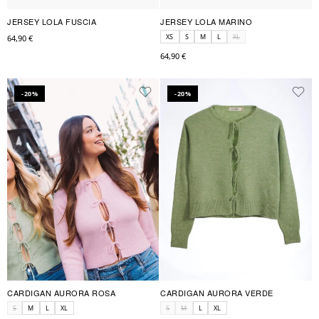
JERSEY LOLA FUSCIA
JERSEY LOLA MARINO
XS
S
M
L
XL
64,90 €
64,90 €
-20%
-20%
CARDIGAN AURORA ROSA
CARDIGAN AURORA VERDE
S
M
L
XL
S
M
L
XL