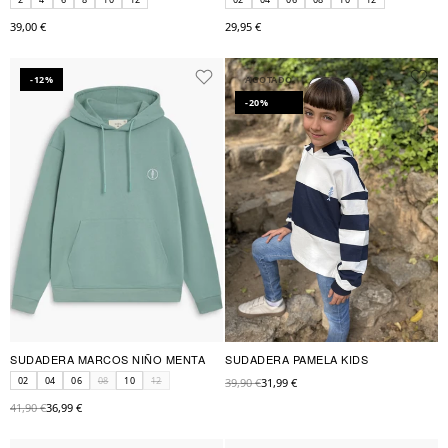
39,00 €
29,95 €
-12%
AGOTADO
-20%
SUDADERA MARCOS NIÑO MENTA
SUDADERA PAMELA KIDS
02
04
06
08
10
12
39,90 €
31,99 €
41,90 €
36,99 €