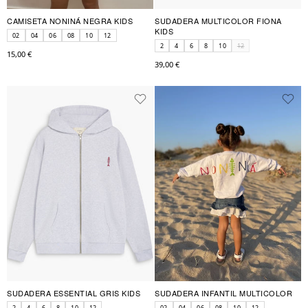
CAMISETA NONINÁ NEGRA KIDS
SUDADERA MULTICOLOR FIONA
KIDS
02
04
06
08
10
12
2
4
6
8
10
12
15,00 €
39,00 €
SUDADERA ESSENTIAL GRIS KIDS
SUDADERA INFANTIL MULTICOLOR
2
4
6
8
10
12
02
04
06
08
10
12